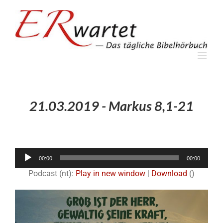
Zum
Inhalt
springen
21.03.2019 - Markus 8,1-21
Audio-
00:00
00:00
Player
Podcast (nt):
Play in new window
|
Download
()