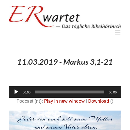
Zum
Inhalt
springen
11.03.2019 - Markus 3,1-21
Audio-
00:00
00:00
Player
Podcast (nt):
Play in new window
|
Download
()