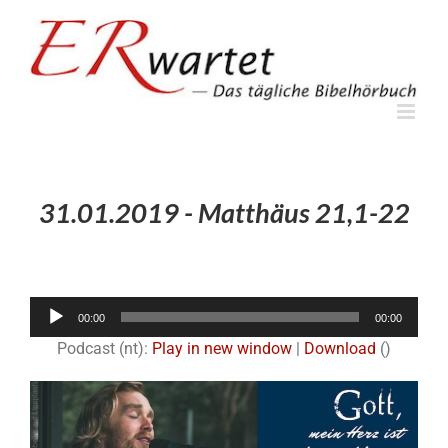
Zum
Inhalt
springen
31.01.2019 - Matthäus 21,1-22
Audio-
00:00
00:00
Player
Podcast (nt):
Play in new window
|
Download
()