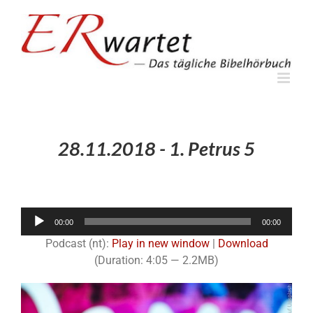
Zum
Inhalt
springen
28.11.2018 - 1. Petrus 5
Audio-
00:00
00:00
Player
Podcast (nt):
Play in new window
|
Download
(Duration: 4:05 — 2.2MB)