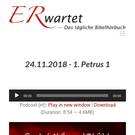
Zum
Inhalt
springen
24.11.2018 - 1. Petrus 1
Audio-
00:00
00:00
Player
Podcast (nt):
Play in new window
|
Download
(Duration: 8:54 — 4.6MB)