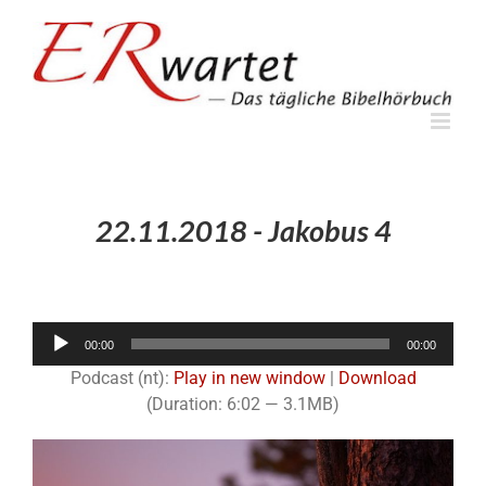
Zum
Inhalt
springen
22.11.2018 - Jakobus 4
Audio-
00:00
00:00
Player
Podcast (nt):
Play in new window
|
Download
(Duration: 6:02 — 3.1MB)