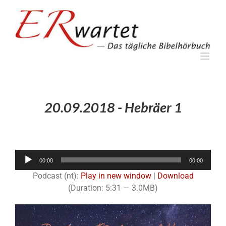
Zum
Inhalt
springen
20.09.2018 - Hebräer 1
Audio-
00:00
00:00
Player
Podcast (nt):
Play in new window
|
Download
(Duration: 5:31 — 3.0MB)