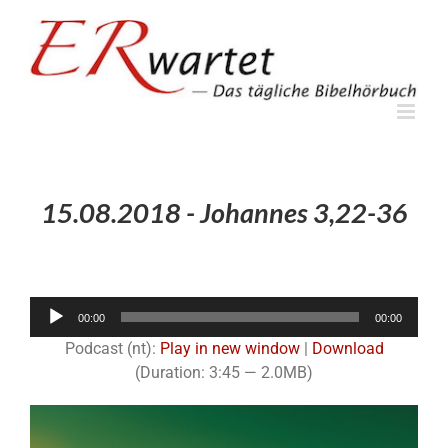
Zum
Inhalt
springen
15.08.2018 - Johannes 3,22-36
Audio-
00:00
00:00
Player
Podcast (nt):
Play in new window
|
Download
(Duration: 3:45 — 2.0MB)