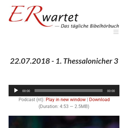
Zum
Inhalt
springen
22.07.2018 - 1. Thessalonicher 3
Audio-
00:00
00:00
Player
Podcast (nt):
Play in new window
|
Download
(Duration: 4:53 — 2.5MB)