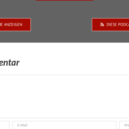
HE ANZEIGEN
DIESE PODC
entar