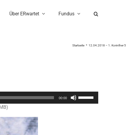
Über ERwartet
Fundus
Startseite
12.04.2018 – 1. Korinther 5
Pfeiltasten
00:00
Hoch/Runter
0MB)
benutzen,
um
die
Lautstärke