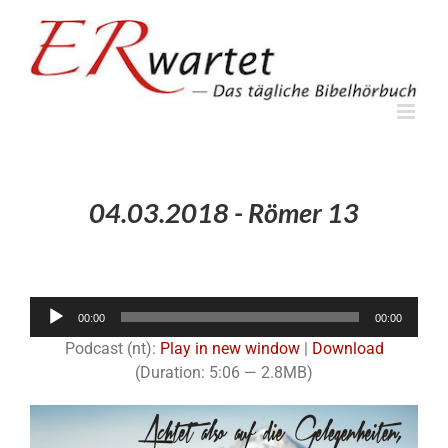
Zum
Inhalt
springen
04.03.2018 - Römer 13
Audio-
00:00
00:00
Player
Podcast (nt):
Play in new window
|
Download
(Duration: 5:06 — 2.8MB)