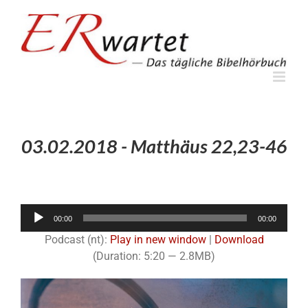
Zum
Inhalt
springen
03.02.2018 - Matthäus 22,23-46
Audio-
00:00
00:00
Player
Podcast (nt):
Play in new window
|
Download
(Duration: 5:20 — 2.8MB)