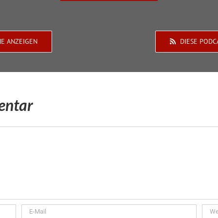
HE ANZEIGEN
DIESE PODC
entar