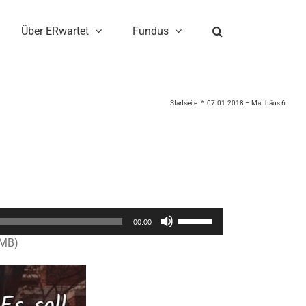
Über ERwartet
Fundus
Startseite
07.01.2018 – Matthäus 6
Pfeiltasten
00:00
Hoch/Runter
4MB)
benutzen,
um
die
Lautstärke