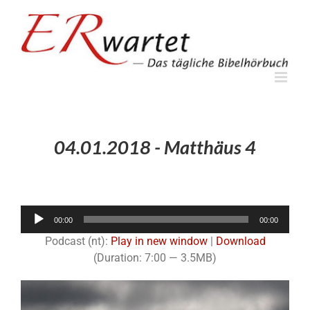
Zum
Inhalt
springen
04.01.2018 - Matthäus 4
Audio-
00:00
00:00
Player
Podcast (nt):
Play in new window
|
Download
(Duration: 7:00 — 3.5MB)