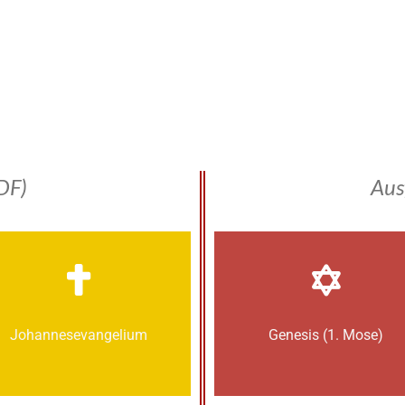
DF)
Aus
Johannes­­evangelium
Genesis (1. Mose)