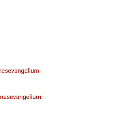
nnesevangelium
nnesevangelium