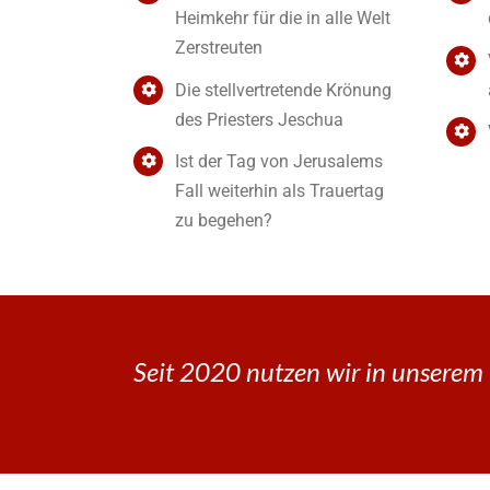
Heimkehr für die in alle Welt
Zerstreuten
Die stellvertretende Krönung
des Priesters Jeschua
Ist der Tag von Jerusalems
Fall weiterhin als Trauertag
zu begehen?
Seit 2020 nutzen wir in unserem 