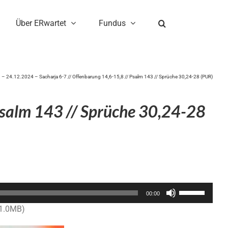
Über ERwartet
Fundus
 – 24.12.2024 – Sacharja 6-7 // Offenbarung 14,6-15,8 // Psalm 143 // Sprüche 30,24-28 (PUR)
Psalm 143 // Sprüche 30,24-28
Pfeiltasten
00:00
Hoch/Runter
11.0MB)
benutzen,
um