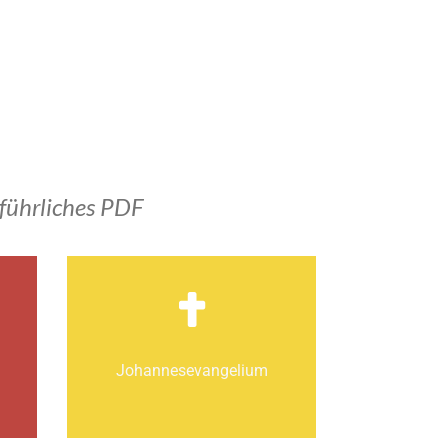
führliches PDF
Johannes­­evangelium