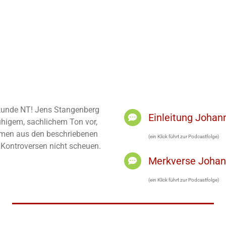
elkunde NT! Jens Stangenberg
Einleitung Joha
ruhigem, sachlichem Ton vor,
men aus den beschriebenen
(ein Klick führt zur Podcastfolge)
h Kontroversen nicht scheuen.
Merkverse Joha
(ein Klick führt zur Podcastfolge)