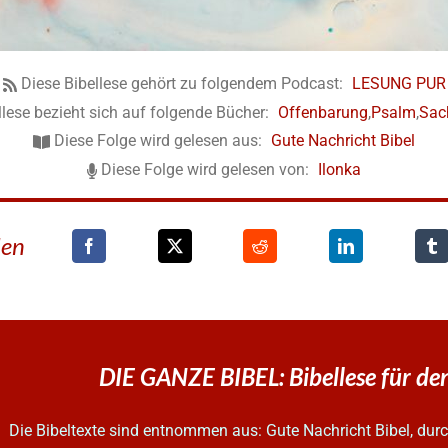
Diese Bibellese gehört zu folgendem Podcast:
LESUNG PUR
llese bezieht sich auf folgende Bücher:
Offenbarung
,
Psalm
,
Sac
Diese Folge wird gelesen aus:
Gute Nachricht Bibel
Diese Folge wird gelesen von:
Ilonka
den
DIE GANZE BIBEL: Bibellese für d
Die Bibeltexte sind entnommen aus: Gute Nachricht Bibel, d