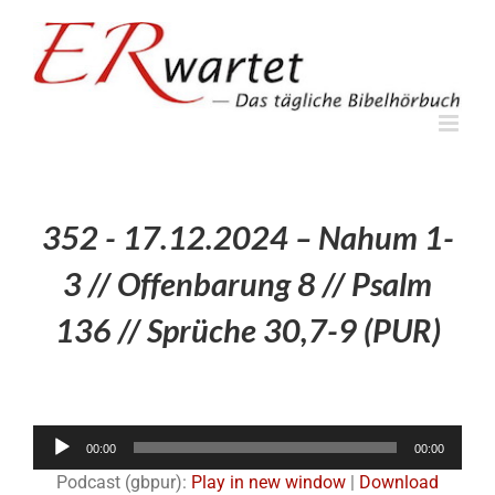
Zum
Inhalt
springen
352 - 17.12.2024 – Nahum 1-
3 // Offenbarung 8 // Psalm
136 // Sprüche 30,7-9 (PUR)
Audio-
00:00
00:00
Player
Podcast (gbpur):
Play in new window
|
Download