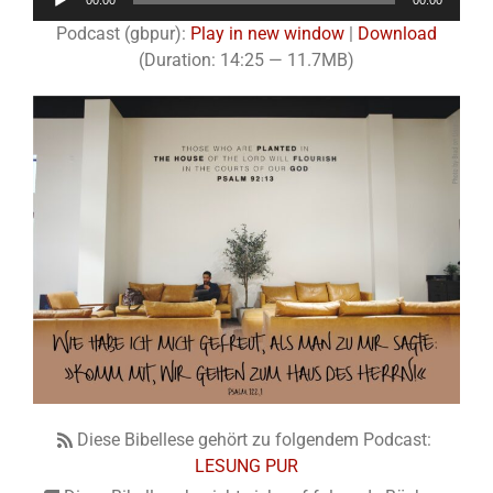
00:00
00:00
Player
Podcast (gbpur):
Play in new window
|
Download
(Duration: 14:25 — 11.7MB)
Diese Bibellese gehört zu folgendem Podcast:
LESUNG PUR