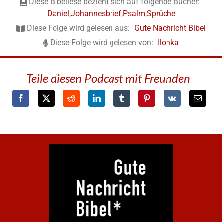
Diese Bibellese bezieht sich auf folgende Bücher:
Daniel
,
Johannesbrief
,
Psalm
,
Sprüche
Diese Folge wird gelesen aus:
Gute Nachricht Bibel
Diese Folge wird gelesen von:
Ilonka
Teile diesen Podcast mit Freunden