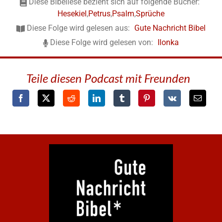
Diese Bibellese bezieht sich auf folgende Bücher:
Hesekiel
,
Petrus
,
Psalm
,
Sprüche
Diese Folge wird gelesen aus:
Gute Nachricht Bibel
Diese Folge wird gelesen von:
Ilonka
Teile diesen Podcast mit Freunden