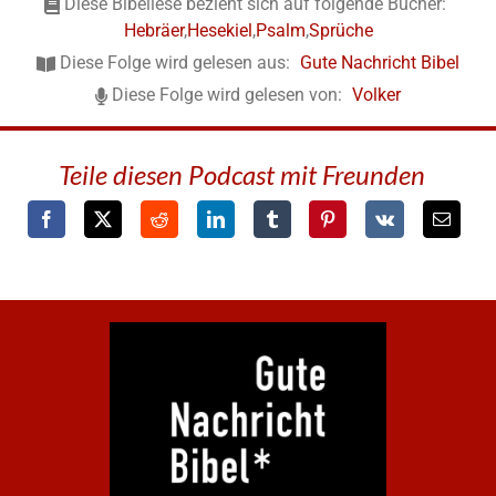
Diese Bibellese bezieht sich auf folgende Bücher:
Hebräer
,
Hesekiel
,
Psalm
,
Sprüche
Diese Folge wird gelesen aus:
Gute Nachricht Bibel
Diese Folge wird gelesen von:
Volker
Teile diesen Podcast mit Freunden