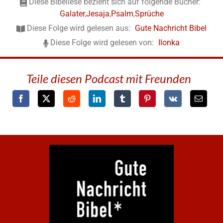
Diese Bibellese bezieht sich auf folgende Bücher:
Galater
,
Jesaja
,
Psalm
,
Sprüche
Diese Folge wird gelesen aus:
Gute Nachricht Bibel
Diese Folge wird gelesen von:
Ilonka
Teile diesen Podcast mit Freunden