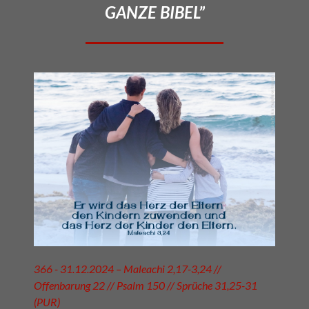
GANZE BIBEL”
366 - 31.12.2024 – Maleachi 2,17-3,24 //
Offenbarung 22 // Psalm 150 // Sprüche 31,25-31
(PUR)