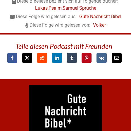
Diese Bibellese bezieht sich auf folgende Bücher:
Lukas
,
Psalm
,
Samuel
,
Sprüche
Diese Folge wird gelesen aus:
Gute Nachricht Bibel
Diese Folge wird gelesen von:
Volker
Teile diesen Podcast mit Freunden