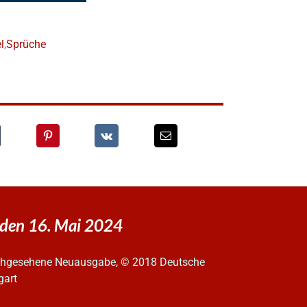
l
,
Sprüche
 den 16. Mai 2024
urchgesehene Neuausgabe, © 2018 Deutsche
gart