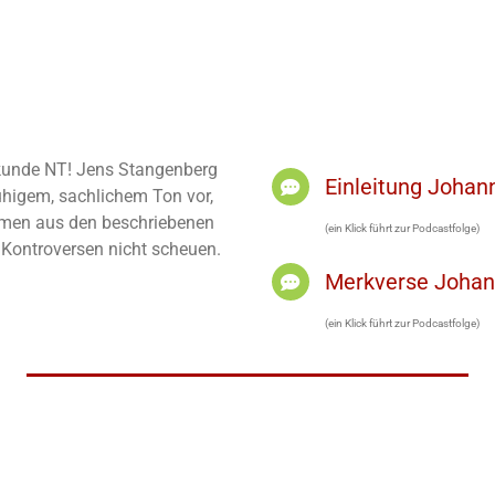
elkunde NT! Jens Stangenberg
Einleitung Joha
ruhigem, sachlichem Ton vor,
men aus den beschriebenen
(ein Klick führt zur Podcastfolge)
h Kontroversen nicht scheuen.
Merkverse Joha
(ein Klick führt zur Podcastfolge)