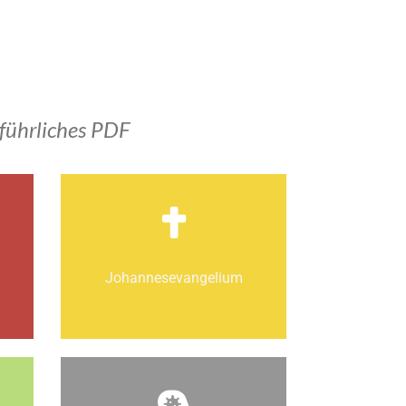
führliches PDF
Johannes­­evangelium