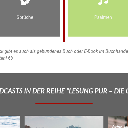
Sprüche
Psalmen
k gibt es auch als gebundenes Buch oder E-Book im Buchhandel u
ten!
🙂
CASTS IN DER REIHE “LESUNG PUR – DIE 