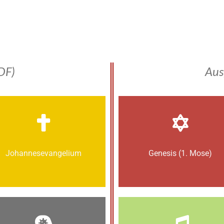
DF)
Aus
Johannes­­evangelium
Genesis (1. Mose)