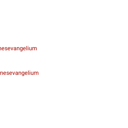
nnesevangelium
nnesevangelium