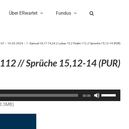
Über ERwartet
Fundus
137 – 16.05.2024 – 1. Samuel 18,17-19,24 // Lukas 15 // Psalm 112 // Sprüche 15,12-14 (PUR)
 112 // Sprüche 15,12-14 (PUR)
Pfeiltasten
00:00
Hoch/Runter
13.3MB)
benutzen,
um
die
Lautstärke