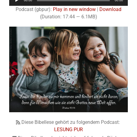
00:00
00:00
Player
Podcast (gbpur):
Play in new window
|
Download
(Duration: 17:44 — 6.1MB)
Diese Bibellese gehört zu folgendem Podcast:
LESUNG PUR