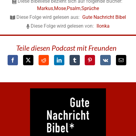
Diese Bibellese bezieht sich auf folgende Bücher:
Markus
,
Mose
,
Psalm
,
Sprüche
Diese Folge wird gelesen aus:
Gute Nachricht Bibel
Diese Folge wird gelesen von:
Ilonka
Teile diesen Podcast mit Freunden