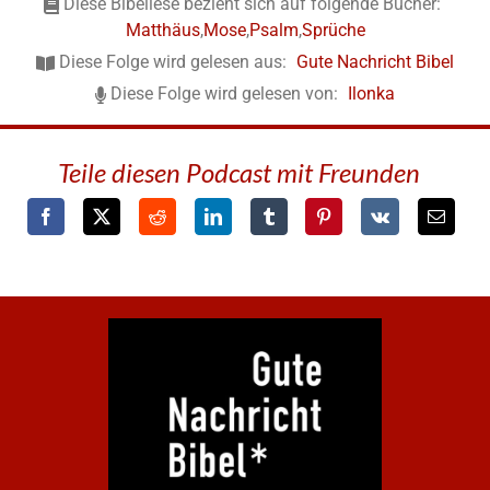
Diese Bibellese bezieht sich auf folgende Bücher:
Matthäus
,
Mose
,
Psalm
,
Sprüche
Diese Folge wird gelesen aus:
Gute Nachricht Bibel
Diese Folge wird gelesen von:
Ilonka
Teile diesen Podcast mit Freunden