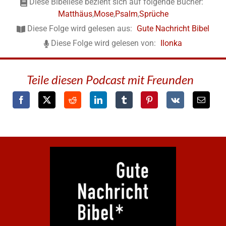
Diese Bibellese bezieht sich auf folgende Bücher:
Matthäus
,
Mose
,
Psalm
,
Sprüche
Diese Folge wird gelesen aus:
Gute Nachricht Bibel
Diese Folge wird gelesen von:
Ilonka
Teile diesen Podcast mit Freunden