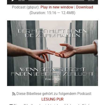
00:00
00:00
Player
Podcast (gbpur):
Play in new window
|
Download
(Duration: 15:16 — 12.4MB)
Diese Bibellese gehört zu folgendem Podcast:
LESUNG PUR