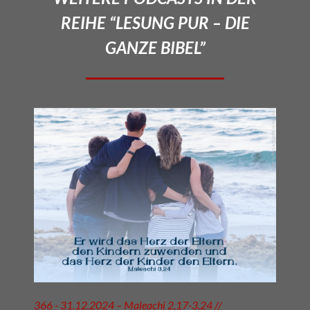
REIHE “LESUNG PUR – DIE
GANZE BIBEL”
366 - 31.12.2024 – Maleachi 2,17-3,24 //