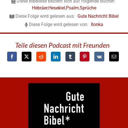
Diese Bibellese bezieht sich auf folgende Bücher:
Hebräer
,
Hesekiel
,
Psalm
,
Sprüche
Diese Folge wird gelesen aus:
Gute Nachricht Bibel
Diese Folge wird gelesen von:
Ilonka
Teile diesen Podcast mit Freunden