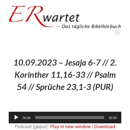
Zum
Inhalt
springen
10.09.2023 – Jesaja 6-7 // 2.
Korinther 11,16-33 // Psalm
54 // Sprüche 23,1-3 (PUR)
Audio-
00:00
00:00
Player
Podcast (gbpur):
Play in new window
|
Download