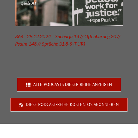
364 - 29.12.2024 – Sacharja 14 // Offenbarung 20 //
Psalm 148 // Sprüche 31,8-9 (PUR)
ALLE PODCASTS DIESER REIHE ANZEIGEN
DIESE PODCAST-REIHE KOSTENLOS ABONNIEREN