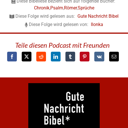
Diese Bibellese bezieht sich auf folgende Bücher:
Chronik
,
Psalm
,
Römer
,
Sprüche
Diese Folge wird gelesen aus:
Gute Nachricht Bibel
Diese Folge wird gelesen von:
Ilonka
Teile diesen Podcast mit Freunden