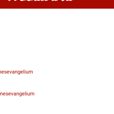
nnesevangelium
nnesevangelium