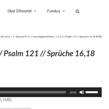
Über ERwartet
Fundus
.06.2023 – 2. Samuel 20-21 // Apostelgeschichte 1,1-2,13 // Psalm 121 // Sprüche 16,18 (PUR)
/ Psalm 121 // Sprüche 16,18
Pfeiltasten
00:00
Hoch/Runter
15.1MB)
benutzen,
um