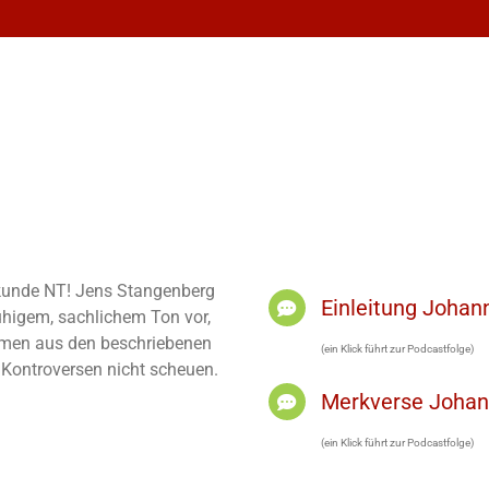
elkunde NT! Jens Stangenberg
Einleitung Joha
ruhigem, sachlichem Ton vor,
men aus den beschriebenen
(ein Klick führt zur Podcastfolge)
h Kontroversen nicht scheuen.
Merkverse Joha
(ein Klick führt zur Podcastfolge)