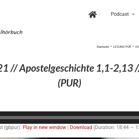
Podcast
Startseite
LESUNG PUR
03
1 // Apostelgeschichte 1,1-2,13 /
(PUR)
Audio-
Player
t (gbpur):
Play in new window
|
Download
(Duration: 18:44 — 