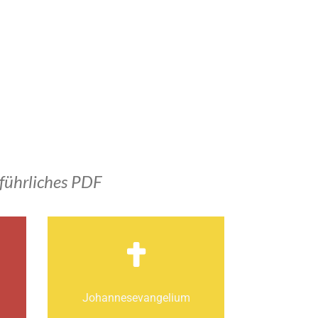
führliches PDF
Johannes­­evangelium