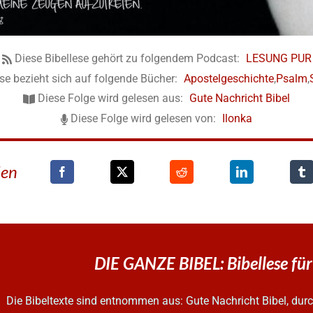
Diese Bibellese gehört zu folgendem Podcast:
LESUNG PUR
ese bezieht sich auf folgende Bücher:
Apostelgeschichte
,
Psalm
,
Diese Folge wird gelesen aus:
Gute Nachricht Bibel
Diese Folge wird gelesen von:
Ilonka
den
DIE GANZE BIBEL: Bibellese für
Die Bibeltexte sind entnommen aus: Gute Nachricht Bibel, d