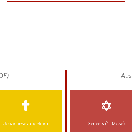
DF)
Aus
Johannes­­evangelium
Genesis (1. Mose)