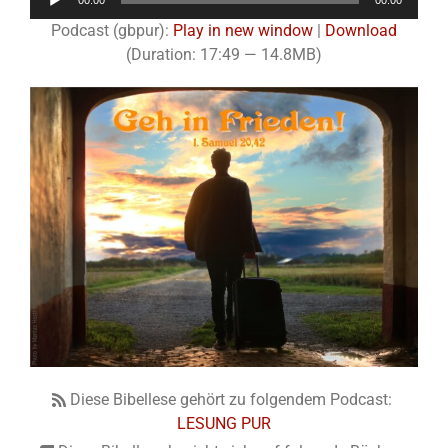
00:00
00:00
Player
Podcast (gbpur):
Play in new window
|
Download
(Duration: 17:49 — 14.8MB)
Diese Bibellese gehört zu folgendem Podcast:
LESUNG PUR