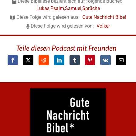
Diese Bibellese bezieht sich auf folgende Bücher:
Lukas
,
Psalm
,
Samuel
,
Sprüche
Diese Folge wird gelesen aus:
Gute Nachricht Bibel
Diese Folge wird gelesen von:
Volker
Teile diesen Podcast mit Freunden