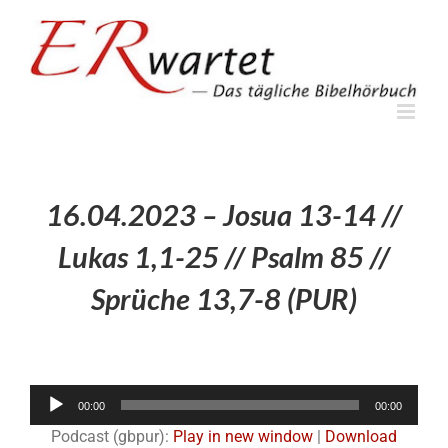
Zum
Inhalt
springen
16.04.2023 – Josua 13-14 //
Lukas 1,1-25 // Psalm 85 //
Sprüche 13,7-8 (PUR)
Audio-
00:00
00:00
Player
Podcast (gbpur):
Play in new window
|
Download