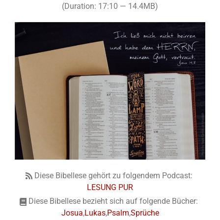
(Duration: 17:10 — 14.4MB)
Diese Bibellese gehört zu folgendem Podcast:
LESUNG PUR
Diese Bibellese bezieht sich auf folgende Bücher:
Josua
,
Lukas
,
Psalm
,
Sprüche