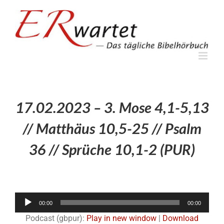
Zum
Inhalt
springen
17.02.2023 – 3. Mose 4,1-5,13
// Matthäus 10,5-25 // Psalm
36 // Sprüche 10,1-2 (PUR)
Audio-
00:00
00:00
Player
Podcast (gbpur):
Play in new window
|
Download