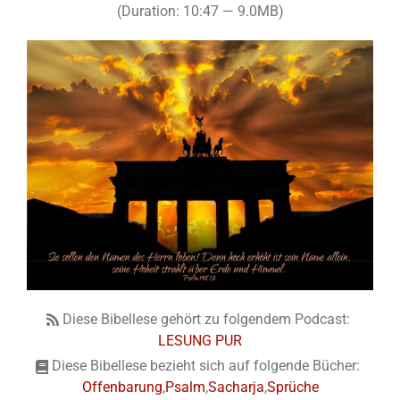
(Duration: 10:47 — 9.0MB)
Diese Bibellese gehört zu folgendem Podcast:
LESUNG PUR
Diese Bibellese bezieht sich auf folgende Bücher:
Offenbarung
,
Psalm
,
Sacharja
,
Sprüche