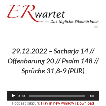
Zum
Inhalt
springen
29.12.2022 – Sacharja 14 //
Offenbarung 20 // Psalm 148 //
Sprüche 31,8-9 (PUR)
Audio-
00:00
00:00
Player
Podcast (gbpur):
Play in new window
|
Download