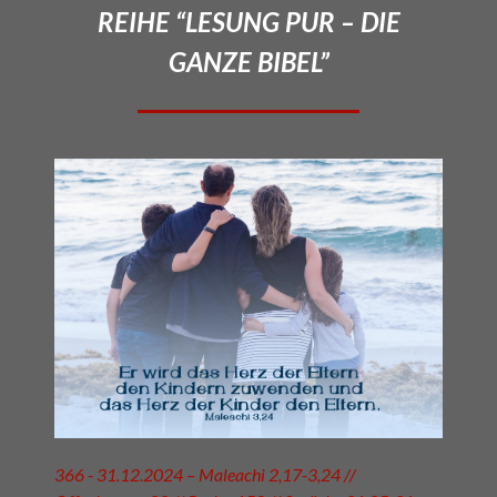
REIHE “LESUNG PUR – DIE
GANZE BIBEL”
366 - 31.12.2024 – Maleachi 2,17-3,24 //