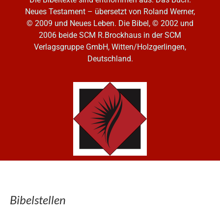
Neues Testament – übersetzt von Roland Werner,
© 2009 und Neues Leben. Die Bibel, © 2002 und
2006
beide SCM R.Brockhaus in der SCM
Verlagsgruppe GmbH, Witten/Holzgerlingen,
Deutschland.
Bibelstellen