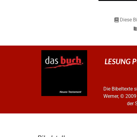
Diese Bi
LESUNG PUR
Die Bibeltexte
Werner, © 2009
der 