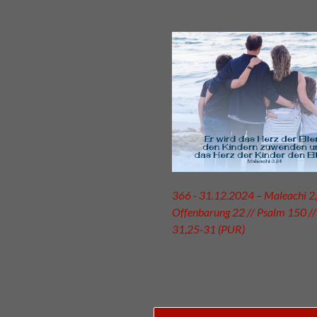
366 - 31.12.2024 – Maleachi 2,
Offenbarung 22 // Psalm 150 //
31,25-31 (PUR)