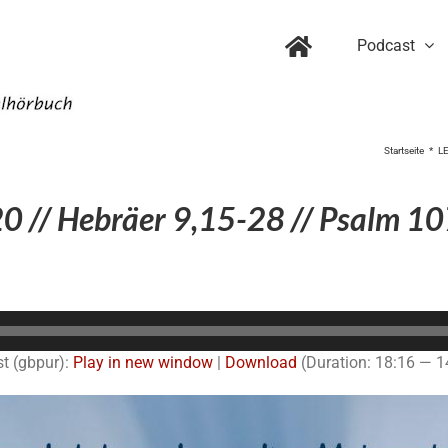
Podcast
Startseite
L
0 // Hebräer 9,15-28 // Psalm 10
Audio-
Player
t (gbpur):
Play in new window
|
Download
(Duration: 18:16 — 