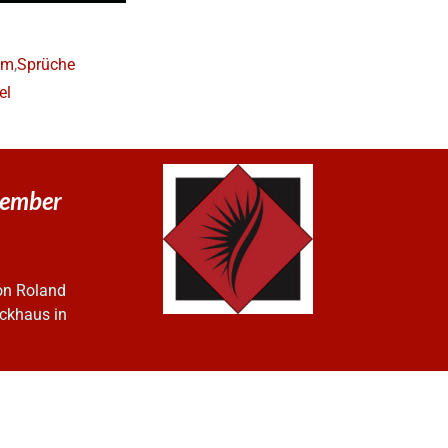
lm
,
Sprüche
el
vember
on Roland
ckhaus in