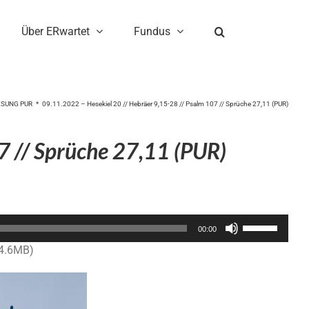
Über ERwartet
Fundus
ESUNG PUR
09.11.2022 – Hesekiel 20 // Hebräer 9,15-28 // Psalm 107 // Sprüche 27,11 (PUR)
7 // Sprüche 27,11 (PUR)
Pfeiltasten
00:00
Hoch/Runter
14.6MB)
benutzen,
um
die
Lautstärke