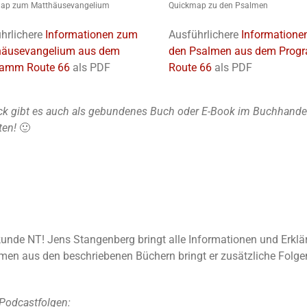
ap zum Matthäusevangelium
Quickmap zu den Psalmen
hrlichere
Informationen zum
Ausführlichere
Informatione
häusevangelium aus dem
den Psalmen aus dem Pro
ramm Route 66
als PDF
Route 66
als PDF
k gibt es auch als gebundenes Buch oder E-Book im Buchhandel u
ten!
🙂
elkunde NT! Jens Stangenberg bringt alle Informationen und Erkl
n aus den beschriebenen Büchern bringt er zusätzliche Folgen
Podcastfolgen: