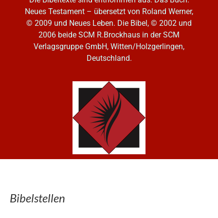
Neues Testament – übersetzt von Roland Werner,
© 2009 und Neues Leben. Die Bibel, © 2002 und
2006
beide SCM R.Brockhaus in der SCM
Verlagsgruppe GmbH, Witten/Holzgerlingen,
Deutschland.
Bibelstellen