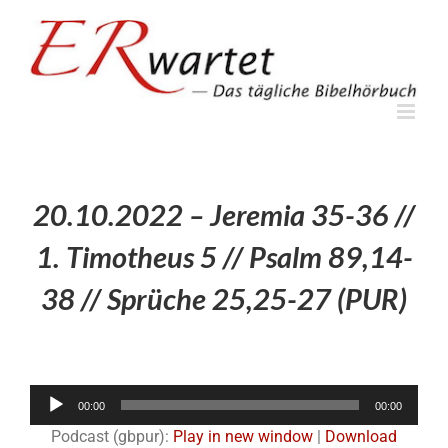
Zum
Inhalt
springen
20.10.2022 – Jeremia 35-36 //
1. Timotheus 5 // Psalm 89,14-
38 // Sprüche 25,25-27 (PUR)
Audio-
00:00
00:00
Player
Podcast (gbpur):
Play in new window
|
Download