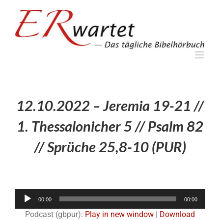
Zum
Inhalt
springen
12.10.2022 – Jeremia 19-21 //
1. Thessalonicher 5 // Psalm 82
// Sprüche 25,8-10 (PUR)
Audio-
00:00
00:00
Player
Podcast (gbpur):
Play in new window
|
Download