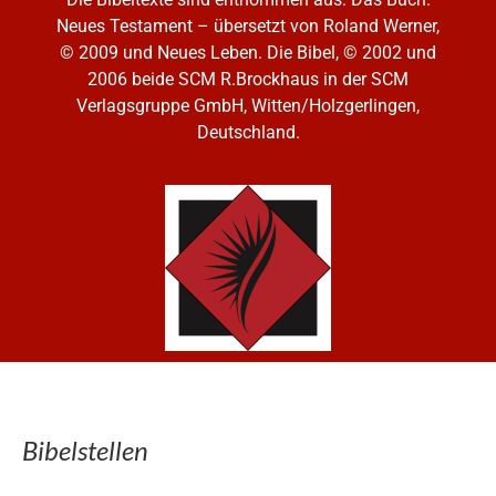
Neues Testament – übersetzt von Roland Werner,
© 2009 und Neues Leben. Die Bibel, © 2002 und
2006
beide SCM R.Brockhaus in der SCM
Verlagsgruppe GmbH, Witten/Holzgerlingen,
Deutschland.
Bibelstellen