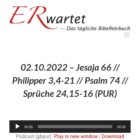
Zum
Inhalt
springen
02.10.2022 – Jesaja 66 //
Philipper 3,4-21 // Psalm 74 //
Sprüche 24,15-16 (PUR)
Audio-
00:00
00:00
Player
Podcast (gbpur):
Play in new window
|
Download