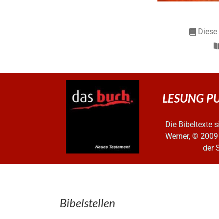
Diese 
LESUNG PUR 
Die Bibeltexte
Werner, © 2009
der 
Bibelstellen