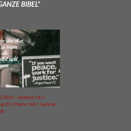
GANZE BIBEL”
2.2024 – Sacharja 14 //
g 20 // Psalm 148 // Sprüche
UR)