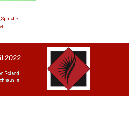
m
,
Sprüche
el
ril 2022
on Roland
ckhaus in