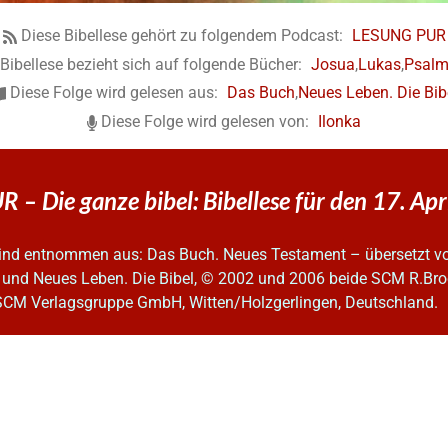
Diese Bibellese gehört zu folgendem Podcast:
LESUNG PUR
Bibellese bezieht sich auf folgende Bücher:
Josua
,
Lukas
,
Psal
Diese Folge wird gelesen aus:
Das Buch
,
Neues Leben. Die Bib
Diese Folge wird gelesen von:
Ilonka
– Die ganze bibel: Bibellese für den 17. Ap
 sind entnommen aus: Das Buch. Neues Testament – übersetzt v
 und Neues Leben. Die Bibel, © 2002 und 2006
beide SCM R.Bro
SCM Verlagsgruppe GmbH, Witten/Holzgerlingen, Deutschland.