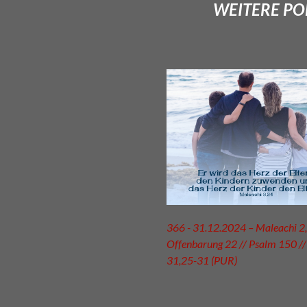
WEITERE POD
366 - 31.12.2024 – Maleachi 2,
Offenbarung 22 // Psalm 150 //
31,25-31 (PUR)