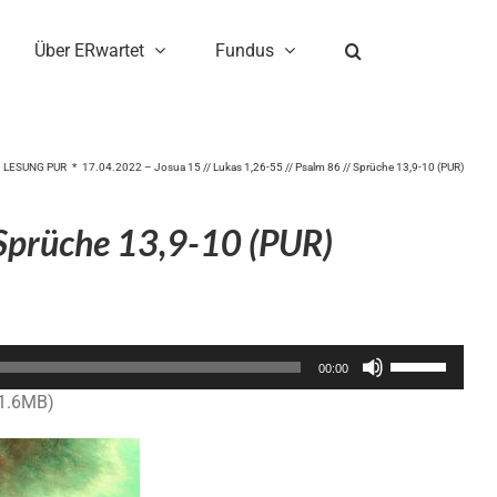
Über ERwartet
Fundus
LESUNG PUR
17.04.2022 – Josua 15 // Lukas 1,26-55 // Psalm 86 // Sprüche 13,9-10 (PUR)
 Sprüche 13,9-10 (PUR)
Pfeiltasten
00:00
Hoch/Runter
11.6MB)
benutzen,
um
die
Lautstärke