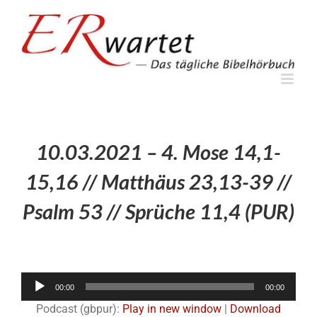
Zum
Inhalt
springen
10.03.2021 – 4. Mose 14,1-
15,16 // Matthäus 23,13-39 //
Psalm 53 // Sprüche 11,4 (PUR)
Audio-
00:00
00:00
Player
Podcast (gbpur):
Play in new window
|
Download