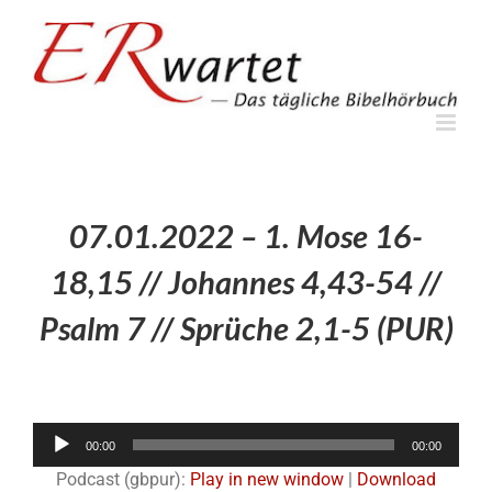
Zum
Inhalt
springen
07.01.2022 – 1. Mose 16-
18,15 // Johannes 4,43-54 //
Psalm 7 // Sprüche 2,1-5 (PUR)
Audio-
00:00
00:00
Player
Podcast (gbpur):
Play in new window
|
Download