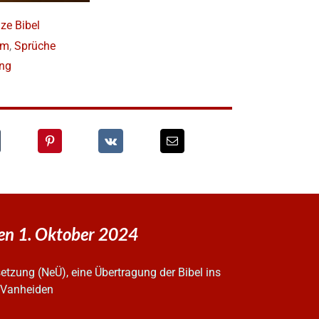
ze Bibel
lm
,
Sprüche
ung
den 1. Oktober 2024
tzung (NeÜ), eine Übertragung der Bibel ins
z Vanheiden