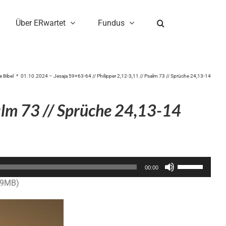
Über ERwartet
Fundus
e Bibel
01.10.2024 – Jesaja 59+63-64 // Philipper 2,12-3,11 // Psalm 73 // Sprüche 24,13-14
alm 73 // Sprüche 24,13-14
Pfeiltasten
00:00
Hoch/Runter
.9MB)
benutzen,
um
die
Lautstärke