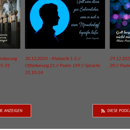
fenbarung
30.12.2024 – Maleachi 1-2 //
29.12.2024
25-31
Offenbarung 21 // Psalm 149 // Sprüche
20 // Psal
31,10-24
HE ANZEIGEN
DIESE PODC