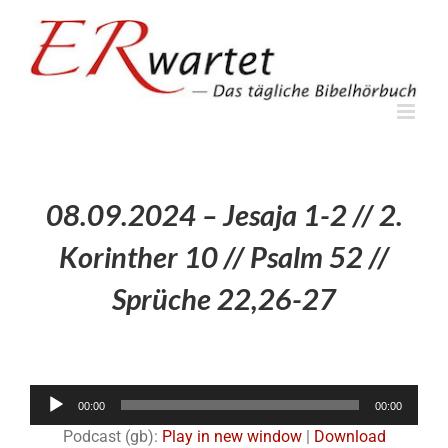
Zum
Inhalt
springen
08.09.2024 – Jesaja 1-2 // 2.
Korinther 10 // Psalm 52 //
Sprüche 22,26-27
Audio-
00:00
00:00
Player
Podcast (gb):
Play in new window
|
Download