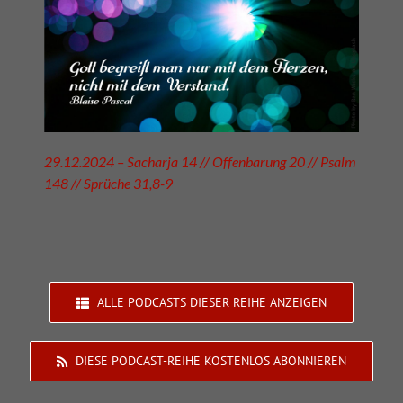
29.12.2024 – Sacharja 14 // Offenbarung 20 // Psalm
148 // Sprüche 31,8-9
ALLE PODCASTS DIESER REIHE ANZEIGEN
DIESE PODCAST-REIHE KOSTENLOS ABONNIEREN