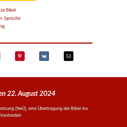
ze Bibel
m
,
Sprüche
ung
den 22. August 2024
tzung (NeÜ), eine Übertragung der Bibel ins
z Vanheiden