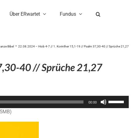
Über ERwartet
Fundus
ganze Bibel
22.08.2024 – Hiob 4-7 // 1. Korinther 15,1-19 // Psalm 37,30-40 // Sprüche 21,27
7,30-40 // Sprüche 21,27
Pfeiltasten
00:00
Hoch/Runter
.5MB)
benutzen,
um
die
Lautstärke