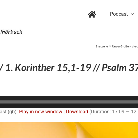
Podcast
Startseite
Unser Großer - die 
/ 1. Korinther 15,1-19 // Psalm 3
Audio-
Player
ast (gb):
Play in new window
|
Download
(Duration: 17:09 — 12