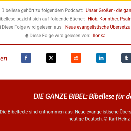
 Bibellese gehört zu folgendem Podcast:
Unser Großer - die gan
ibellese bezieht sich auf folgende Bücher:
Hiob
,
Korinther
,
Psal
Diese Folge wird gelesen aus:
Neue evangelistische Übersetz
Diese Folge wird gelesen von:
Ilonka
den
DIE GANZE BIBEL: Bibellese für 
Die Bibeltexte sind entnommen aus: Neue evangelistische Überse
heutige Deutsch, © Karl-Hein