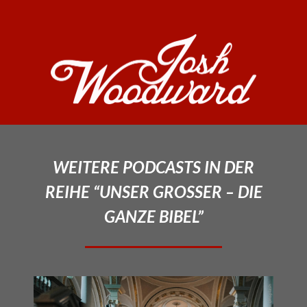
WEITERE PODCASTS IN DER
REIHE “UNSER GROSSER – DIE
GANZE BIBEL”