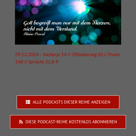
29.12.2024 – Sacharja 14 // Offenbarung 20 // Psalm
148 // Sprüche 31,8-9
ALLE PODCASTS DIESER REIHE ANZEIGEN
DIESE PODCAST-REIHE KOSTENLOS ABONNIEREN