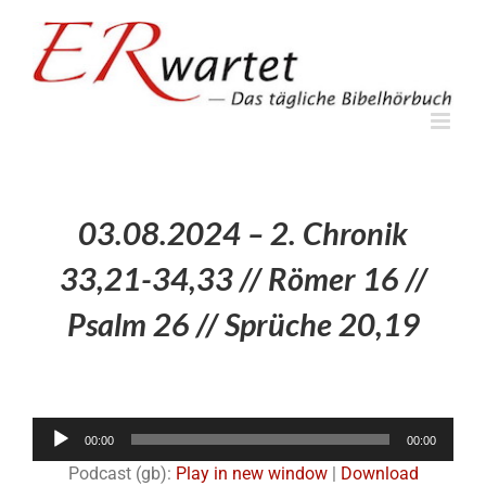
Zum
Inhalt
springen
03.08.2024 – 2. Chronik
33,21-34,33 // Römer 16 //
Psalm 26 // Sprüche 20,19
Audio-
00:00
00:00
Player
Podcast (gb):
Play in new window
|
Download