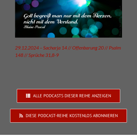
29.12.2024 – Sacharja 14 // Offenbarung 20 // Psalm
148 // Sprüche 31,8-9
ALLE PODCASTS DIESER REIHE ANZEIGEN
DIESE PODCAST-REIHE KOSTENLOS ABONNIEREN