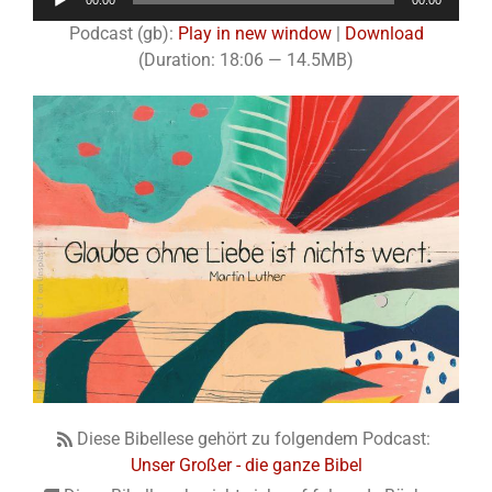
00:00
00:00
Player
Podcast (gb):
Play in new window
|
Download
(Duration: 18:06 — 14.5MB)
Diese Bibellese gehört zu folgendem Podcast:
Unser Großer - die ganze Bibel