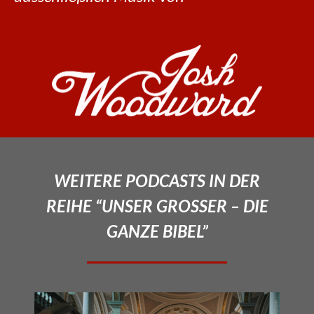
WEITERE PODCASTS IN DER
REIHE “UNSER GROSSER – DIE
GANZE BIBEL”