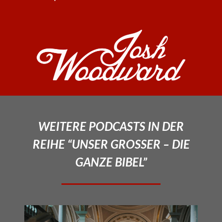
WEITERE PODCASTS IN DER
REIHE “UNSER GROSSER – DIE
GANZE BIBEL”