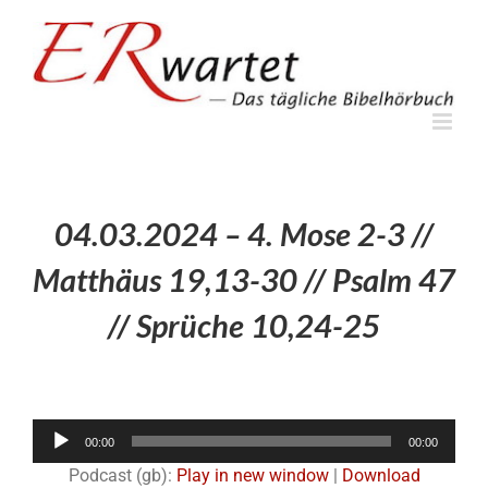
Zum
Inhalt
springen
04.03.2024 – 4. Mose 2-3 //
Matthäus 19,13-30 // Psalm 47
// Sprüche 10,24-25
Audio-
00:00
00:00
Player
Podcast (gb):
Play in new window
|
Download