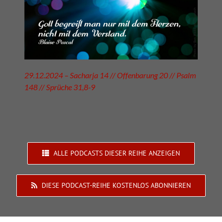
29.12.2024 – Sacharja 14 // Offenbarung 20 // Psalm
148 // Sprüche 31,8-9
ALLE PODCASTS DIESER REIHE ANZEIGEN
DIESE PODCAST-REIHE KOSTENLOS ABONNIEREN