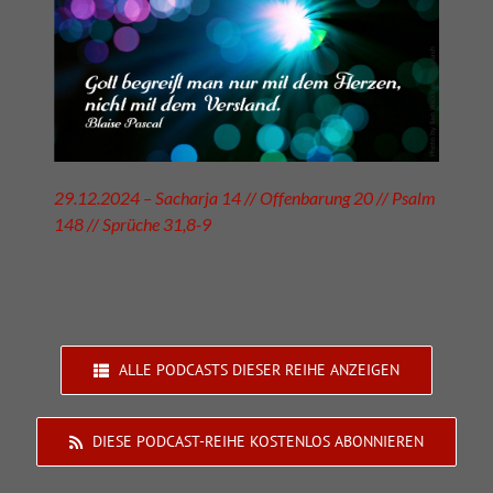
29.12.2024 – Sacharja 14 // Offenbarung 20 // Psalm
148 // Sprüche 31,8-9
ALLE PODCASTS DIESER REIHE ANZEIGEN
DIESE PODCAST-REIHE KOSTENLOS ABONNIEREN