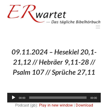
Zum
Inhalt
springen
09.11.2024 – Hesekiel 20,1-
21,12 // Hebräer 9,11-28 //
Psalm 107 // Sprüche 27,11
Audio-
00:00
00:00
Player
Podcast (gb):
Play in new window
|
Download