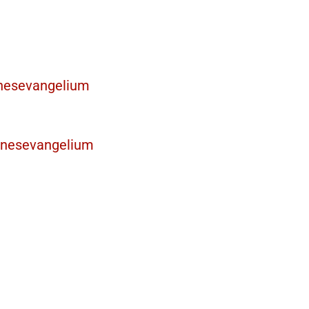
nnesevangelium
nnesevangelium