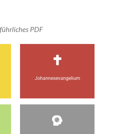
führliches PDF
Johannes­­evangelium