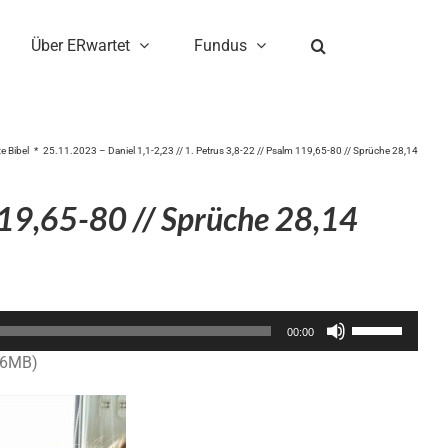
Über ERwartet
Fundus
e Bibel
25.11.2023 – Daniel 1,1-2,23 // 1. Petrus 3,8-22 // Psalm 119,65-80 // Sprüche 28,14
119,65-80 // Sprüche 28,14
Pfeiltasten
00:00
Hoch/Runter
.6MB)
benutzen,
um
die
Lautstärke