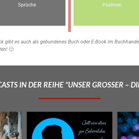
Sprüche
Psalmen
k gibt es auch als gebundenes Buch oder E-Book im Buchhandel u
ten!
🙂
STS IN DER REIHE “UNSER GROSSER – DI