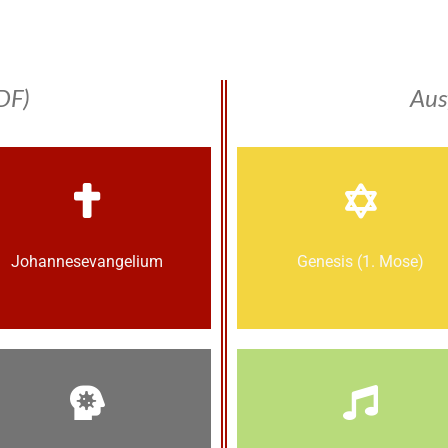
DF)
Aus
Johannes­­evangelium
Genesis (1. Mose)