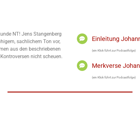
elkunde NT! Jens Stangenberg
Einleitung Joha
ruhigem, sachlichem Ton vor,
men aus den beschriebenen
(ein Klick führt zur Podcastfolge)
h Kontroversen nicht scheuen.
Merkverse Joha
(ein Klick führt zur Podcastfolge)