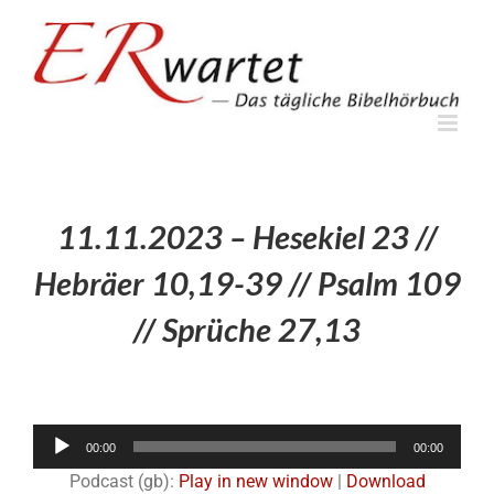
Zum
Inhalt
springen
11.11.2023 – Hesekiel 23 //
Hebräer 10,19-39 // Psalm 109
// Sprüche 27,13
Audio-
00:00
00:00
Player
Podcast (gb):
Play in new window
|
Download