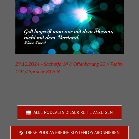
29.12.2024 – Sacharja 14 // Offenbarung 20 // Psalm
148 // Sprüche 31,8-9
ALLE PODCASTS DIESER REIHE ANZEIGEN
DIESE PODCAST-REIHE KOSTENLOS ABONNIEREN